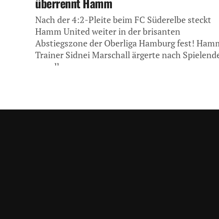
überrennt Hamm
Nach der 4:2-Pleite beim FC Süderelbe steckt
Hamm United weiter in der brisanten
Abstiegszone der Oberliga Hamburg fest! Ham
Trainer Sidnei Marschall ärgerte nach Spielend
vor allem...