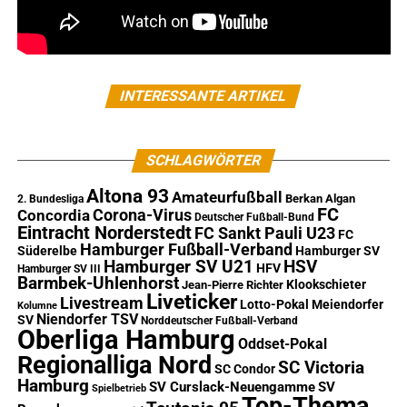
INTERESSANTE ARTIKEL
SCHLAGWÖRTER
Altona 93
Amateurfußball
Berkan Algan
2. Bundesliga
FC
Corona-Virus
Concordia
Deutscher Fußball-Bund
Eintracht Norderstedt
FC Sankt Pauli U23
FC
Hamburger Fußball-Verband
Süderelbe
Hamburger SV
Hamburger SV U21
HSV
HFV
Hamburger SV III
Barmbek-Uhlenhorst
Klookschieter
Jean-Pierre Richter
Liveticker
Livestream
Lotto-Pokal
Meiendorfer
Kolumne
Niendorfer TSV
SV
Norddeutscher Fußball-Verband
Oberliga Hamburg
Oddset-Pokal
Regionalliga Nord
SC Victoria
SC Condor
Hamburg
SV Curslack-Neuengamme
SV
Spielbetrieb
Top-Thema