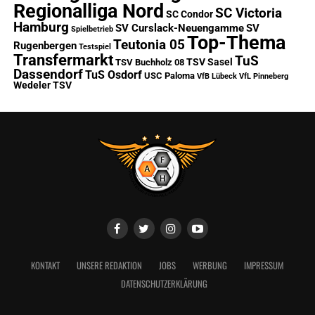
Regionalliga Nord
SC Victoria
SC Condor
Hamburg
SV Curslack-Neuengamme
SV
Spielbetrieb
Top-Thema
Teutonia 05
Rugenbergen
Testspiel
Transfermarkt
TuS
TSV Sasel
TSV Buchholz 08
Dassendorf
TuS Osdorf
USC Paloma
VfB Lübeck
VfL Pinneberg
Wedeler TSV
KONTAKT
UNSERE REDAKTION
JOBS
WERBUNG
IMPRESSUM
DATENSCHUTZERKLÄRUNG