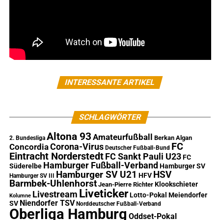
INTERESSANTE ARTIKEL
SCHLAGWÖRTER
Altona 93
Amateurfußball
Berkan Algan
2. Bundesliga
FC
Corona-Virus
Concordia
Deutscher Fußball-Bund
Eintracht Norderstedt
FC Sankt Pauli U23
FC
Hamburger Fußball-Verband
Süderelbe
Hamburger SV
Hamburger SV U21
HSV
HFV
Hamburger SV III
Barmbek-Uhlenhorst
Klookschieter
Jean-Pierre Richter
Liveticker
Livestream
Lotto-Pokal
Meiendorfer
Kolumne
Niendorfer TSV
SV
Norddeutscher Fußball-Verband
Oberliga Hamburg
Oddset-Pokal