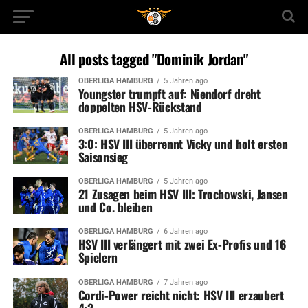
All posts tagged "Dominik Jordan"
OBERLIGA HAMBURG
5 Jahren ago
Youngster trumpft auf: Niendorf dreht
doppelten HSV-Rückstand
OBERLIGA HAMBURG
5 Jahren ago
3:0: HSV III überrennt Vicky und holt ersten
Saisonsieg
OBERLIGA HAMBURG
5 Jahren ago
21 Zusagen beim HSV III: Trochowski, Jansen
und Co. bleiben
OBERLIGA HAMBURG
6 Jahren ago
HSV III verlängert mit zwei Ex-Profis und 16
Spielern
OBERLIGA HAMBURG
7 Jahren ago
Cordi-Power reicht nicht: HSV III erzaubert
4:3