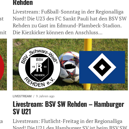
Rehden
Livestream: Fußball-Sonntag in der Regionalliga
st
Nord! Die U23 des FC Sankt Pauli hat den BSV SW
Rehden zu Gast im Edmund-Plambeck-Stadion.
mit
Die Kiezkicker können den Anschluss...
LIVESTREAM
9 Jahren ago
Livestream: BSV SW Rehden – Hamburger
SV U21
ga
Livestream: Flutlicht-Freitag in der Regionalliga
Nord! Die U21 des Hamburger SV ist beim BSV SW