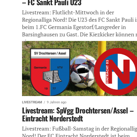
– FC Sankt Pauli U23
Livestream: Flutlicht-Mittwoch in der
Regionalliga Nord! Die U23 des FC Sankt Pauli i
beim 1.FC Germania Egestorf/Langreder in
Barsinghausen zu Gast. Die Kiezkicker können 
einem...
LIVESTREAM
9 Jahren ago
Livestream: SpVgg Drochtersen/Assel –
Eintracht Norderstedt
Livestream: Fußball-Samstag in der Regionalli
Nord! Der FC Eintracht Norderstedt ist beim