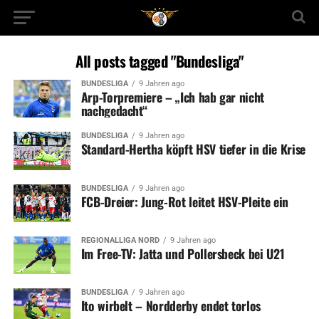
All posts tagged "Bundesliga"
BUNDESLIGA
9 Jahren ago
Arp-Torpremiere – „Ich hab gar nicht
nachgedacht“
BUNDESLIGA
9 Jahren ago
Standard-Hertha köpft HSV tiefer in die Krise
BUNDESLIGA
9 Jahren ago
FCB-Dreier: Jung-Rot leitet HSV-Pleite ein
REGIONALLIGA NORD
9 Jahren ago
Im Free-TV: Jatta und Pollersbeck bei U21
BUNDESLIGA
9 Jahren ago
Ito wirbelt – Nordderby endet torlos