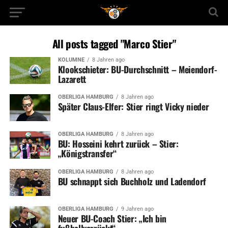
All posts tagged "Marco Stier"
KOLUMNE
8 Jahren ago
Klookschieter: BU-Durchschnitt – Meiendorf-
Lazarett
OBERLIGA HAMBURG
8 Jahren ago
Später Claus-Elfer: Stier ringt Vicky nieder
OBERLIGA HAMBURG
8 Jahren ago
BU: Hosseini kehrt zurück – Stier:
„Königstransfer“
OBERLIGA HAMBURG
8 Jahren ago
BU schnappt sich Buchholz und Ladendorf
OBERLIGA HAMBURG
9 Jahren ago
Neuer BU-Coach Stier: „Ich bin
fußballverrückt“