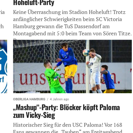
Hoheluft-Party
ia
Keine Überraschung im Stadion Hoheluft! Trotz
anfänglicher Schwierigkeiten beim SC Victoria
ch
Hamburg gewann die TuS Dassendorf am
Montagabend mit 5:0 beim Team von Sören Titze.
Der...
OBERLIGA HAMBURG
4 Jahren ago
„Mashup“-Party: Blöcker köpft Paloma
zum Vicky-Sieg
Historischer Sieg für den USC Paloma! Vor 168
Fans gewannen die „Tauben“ am Freitagabend