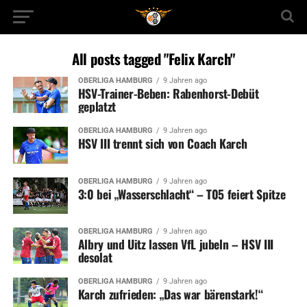
All posts tagged "Felix Karch"
OBERLIGA HAMBURG
9 Jahren ago
HSV-Trainer-Beben: Rabenhorst-Debüt
geplatzt
OBERLIGA HAMBURG
9 Jahren ago
HSV III trennt sich von Coach Karch
OBERLIGA HAMBURG
9 Jahren ago
3:0 bei „Wasserschlacht“ – T05 feiert Spitze
OBERLIGA HAMBURG
9 Jahren ago
Albry und Uitz lassen VfL jubeln – HSV III
desolat
OBERLIGA HAMBURG
9 Jahren ago
Karch zufrieden: „Das war bärenstark!“