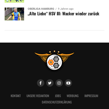
OBERLIGA HAMBURG
9 Jahren ago
„Alte Liebe“ HSV III: Wacker wieder zurück
KONTAKT
UNSERE REDAKTION
JOBS
WERBUNG
IMPRESSUM
DATENSCHUTZERKLÄRUNG