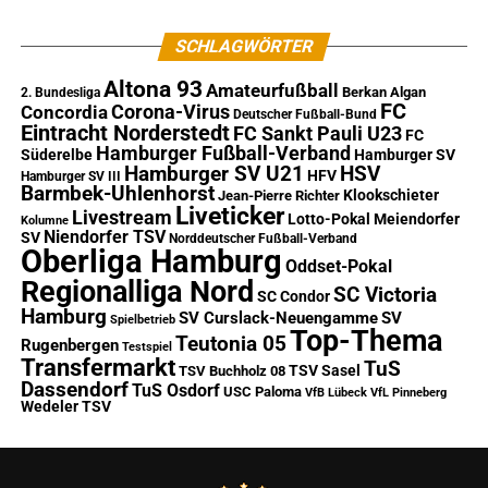
SCHLAGWÖRTER
Altona 93
Amateurfußball
Berkan Algan
2. Bundesliga
FC
Corona-Virus
Concordia
Deutscher Fußball-Bund
Eintracht Norderstedt
FC Sankt Pauli U23
FC
Hamburger Fußball-Verband
Süderelbe
Hamburger SV
Hamburger SV U21
HSV
HFV
Hamburger SV III
Barmbek-Uhlenhorst
Klookschieter
Jean-Pierre Richter
Liveticker
Livestream
Lotto-Pokal
Meiendorfer
Kolumne
Niendorfer TSV
SV
Norddeutscher Fußball-Verband
Oberliga Hamburg
Oddset-Pokal
Regionalliga Nord
SC Victoria
SC Condor
Hamburg
SV Curslack-Neuengamme
SV
Spielbetrieb
Top-Thema
Teutonia 05
Rugenbergen
Testspiel
Transfermarkt
TuS
TSV Sasel
TSV Buchholz 08
Dassendorf
TuS Osdorf
USC Paloma
VfB Lübeck
VfL Pinneberg
Wedeler TSV