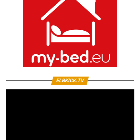
ELBKICK.TV