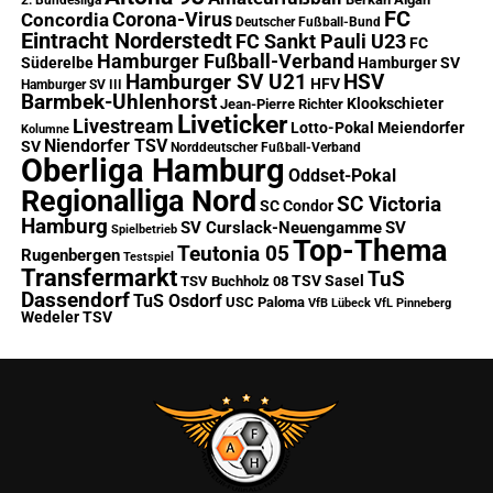
2. Bundesliga
FC
Corona-Virus
Concordia
Deutscher Fußball-Bund
Eintracht Norderstedt
FC Sankt Pauli U23
FC
Hamburger Fußball-Verband
Süderelbe
Hamburger SV
Hamburger SV U21
HSV
HFV
Hamburger SV III
Barmbek-Uhlenhorst
Klookschieter
Jean-Pierre Richter
Liveticker
Livestream
Lotto-Pokal
Meiendorfer
Kolumne
Niendorfer TSV
SV
Norddeutscher Fußball-Verband
Oberliga Hamburg
Oddset-Pokal
Regionalliga Nord
SC Victoria
SC Condor
Hamburg
SV Curslack-Neuengamme
SV
Spielbetrieb
Top-Thema
Teutonia 05
Rugenbergen
Testspiel
Transfermarkt
TuS
TSV Sasel
TSV Buchholz 08
Dassendorf
TuS Osdorf
USC Paloma
VfB Lübeck
VfL Pinneberg
Wedeler TSV