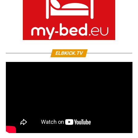
ELBKICK.TV