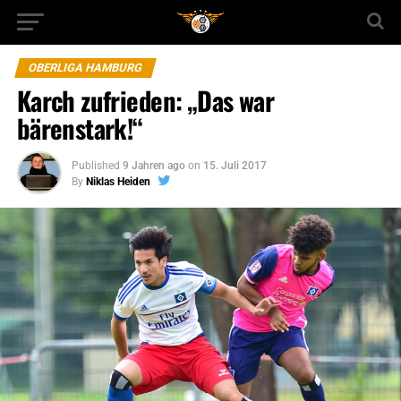
OBERLIGA HAMBURG
Karch zufrieden: „Das war
bärenstark!“
Published
9 Jahren ago
on
15. Juli 2017
By
Niklas Heiden