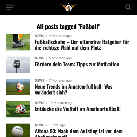
All posts tagged "Fußball"
NEWS
4 Monaten ago
Fußballschuhe – Der ultimative Ratgeber für
die richtige Wahl auf dem Platz
NEWS
5 Monaten ago
Fördere dein Team: Tipps zur Motivation
NEWS
7 Monaten ago
Neue Trends im Amateurfußball: Was
verändert sich?
NEWS
10 Monaten ago
Entdecke die Vielfalt im Amateurfußball!
NEWS
1 Jahr ago
Altona 93: Nach dem Aufstieg ist vor dem
Abstiegskampf!