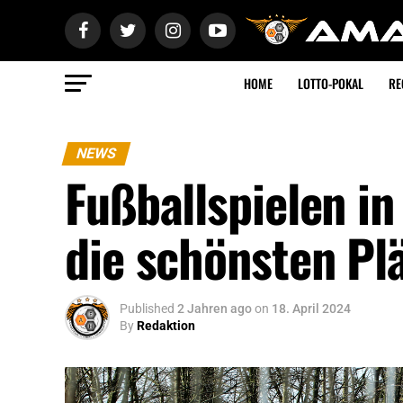
HOME
LOTTO-POKAL
RE
NEWS
Fußballspielen i
die schönsten Pl
Published
2 Jahren ago
on
18. April 2024
By
Redaktion