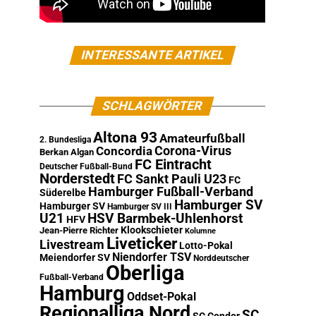
INTERESSANTE ARTIKEL
SCHLAGWÖRTER
Altona 93
Amateurfußball
2. Bundesliga
Corona-Virus
Concordia
Berkan Algan
FC Eintracht
Deutscher Fußball-Bund
Norderstedt
FC Sankt Pauli U23
FC
Hamburger Fußball-Verband
Süderelbe
Hamburger SV
Hamburger SV
Hamburger SV III
U21
HSV Barmbek-Uhlenhorst
HFV
Klookschieter
Jean-Pierre Richter
Kolumne
Liveticker
Livestream
Lotto-Pokal
Niendorfer TSV
Meiendorfer SV
Norddeutscher
Oberliga
Fußball-Verband
Hamburg
Oddset-Pokal
Regionalliga Nord
SC