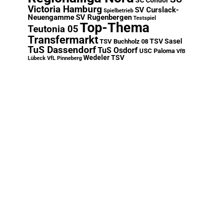
SC Condor
Victoria Hamburg
SV Curslack-
Spielbetrieb
Neuengamme
SV Rugenbergen
Testspiel
Top-Thema
Teutonia 05
Transfermarkt
TSV Sasel
TSV Buchholz 08
TuS Dassendorf
TuS Osdorf
USC Paloma
VfB
Wedeler TSV
Lübeck
VfL Pinneberg