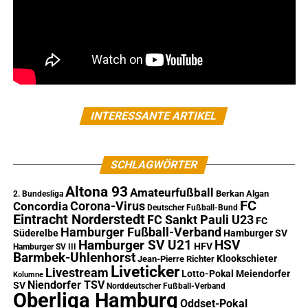
INTERESSANTE ARTIKEL
SCHLAGWÖRTER
Altona 93
Amateurfußball
Berkan Algan
2. Bundesliga
FC
Corona-Virus
Concordia
Deutscher Fußball-Bund
Eintracht Norderstedt
FC Sankt Pauli U23
FC
Hamburger Fußball-Verband
Süderelbe
Hamburger SV
Hamburger SV U21
HSV
HFV
Hamburger SV III
Barmbek-Uhlenhorst
Klookschieter
Jean-Pierre Richter
Liveticker
Livestream
Lotto-Pokal
Meiendorfer
Kolumne
Niendorfer TSV
SV
Norddeutscher Fußball-Verband
Oberliga Hamburg
Oddset-Pokal