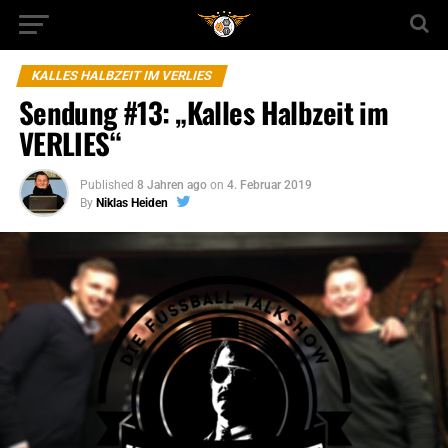
KALLES HALBZEIT IM VERLIES
Sendung #13: „Kalles Halbzeit im
VERLIES“
Published
8 Jahren ago
on
4. Februar 2019
By
Niklas Heiden