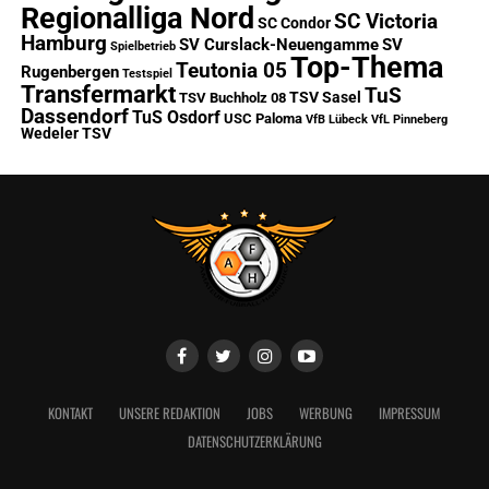
Regionalliga Nord
SC Victoria
SC Condor
Hamburg
SV Curslack-Neuengamme
SV
Spielbetrieb
Top-Thema
Teutonia 05
Rugenbergen
Testspiel
Transfermarkt
TuS
TSV Sasel
TSV Buchholz 08
Dassendorf
TuS Osdorf
USC Paloma
VfB Lübeck
VfL Pinneberg
Wedeler TSV
KONTAKT
UNSERE REDAKTION
JOBS
WERBUNG
IMPRESSUM
DATENSCHUTZERKLÄRUNG