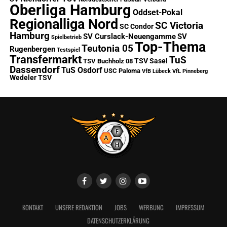
Oberliga Hamburg
Oddset-Pokal
Regionalliga Nord
SC Victoria
SC Condor
Hamburg
SV Curslack-Neuengamme
SV
Spielbetrieb
Top-Thema
Teutonia 05
Rugenbergen
Testspiel
Transfermarkt
TuS
TSV Sasel
TSV Buchholz 08
Dassendorf
TuS Osdorf
USC Paloma
VfB Lübeck
VfL Pinneberg
Wedeler TSV
KONTAKT
UNSERE REDAKTION
JOBS
WERBUNG
IMPRESSUM
DATENSCHUTZERKLÄRUNG