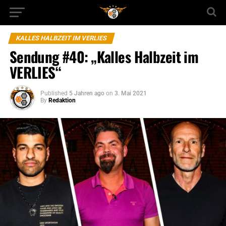
KALLES HALBZEIT IM VERLIES
Sendung #40: „Kalles Halbzeit im
VERLIES“
Published
5 Jahren ago
on
3. Mai 2021
By
Redaktion