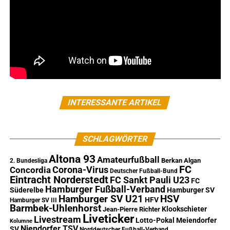
INTERESSANTE ARTIKEL
SCHLAGWÖRTER
Altona 93
Amateurfußball
Berkan Algan
2. Bundesliga
FC
Corona-Virus
Concordia
Deutscher Fußball-Bund
Eintracht Norderstedt
FC Sankt Pauli U23
FC
Hamburger Fußball-Verband
Süderelbe
Hamburger SV
Hamburger SV U21
HSV
HFV
Hamburger SV III
Barmbek-Uhlenhorst
Klookschieter
Jean-Pierre Richter
Liveticker
Livestream
Lotto-Pokal
Meiendorfer
Kolumne
Niendorfer TSV
SV
Norddeutscher Fußball-Verband