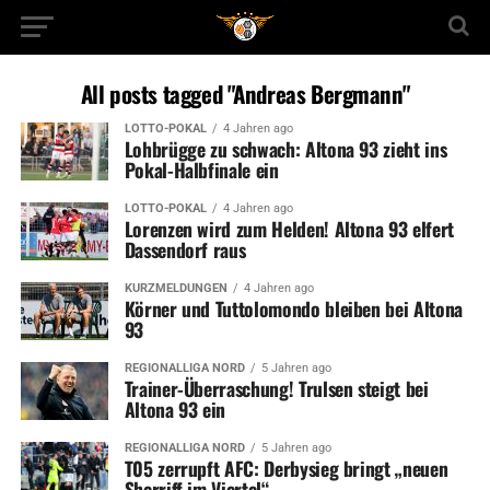
All posts tagged "Andreas Bergmann"
LOTTO-POKAL
4 Jahren ago
Lohbrügge zu schwach: Altona 93 zieht ins
Pokal-Halbfinale ein
LOTTO-POKAL
4 Jahren ago
Lorenzen wird zum Helden! Altona 93 elfert
Dassendorf raus
KURZMELDUNGEN
4 Jahren ago
Körner und Tuttolomondo bleiben bei Altona
93
REGIONALLIGA NORD
5 Jahren ago
Trainer-Überraschung! Trulsen steigt bei
Altona 93 ein
REGIONALLIGA NORD
5 Jahren ago
T05 zerrupft AFC: Derbysieg bringt „neuen
Sherriff im Viertel“