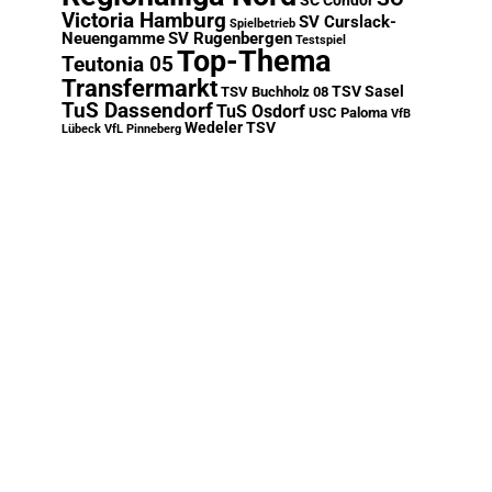
SC Condor
Victoria Hamburg
SV Curslack-
Spielbetrieb
Neuengamme
SV Rugenbergen
Testspiel
Top-Thema
Teutonia 05
Transfermarkt
TSV Sasel
TSV Buchholz 08
TuS Dassendorf
TuS Osdorf
USC Paloma
VfB
Wedeler TSV
Lübeck
VfL Pinneberg