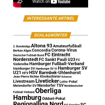
INTERESSANTE ARTIKEL
SCHLAGWÖRTER
Altona 93
Amateurfußball
2. Bundesliga
Corona-Virus
Concordia
Berkan Algan
FC Eintracht
Deutscher Fußball-Bund
Norderstedt
FC Sankt Pauli U23
FC
Hamburger Fußball-Verband
Süderelbe
Hamburger SV
Hamburger SV
Hamburger SV III
U21
HSV Barmbek-Uhlenhorst
HFV
Klookschieter
Jean-Pierre Richter
Kolumne
Liveticker
Livestream
Lotto-Pokal
Niendorfer TSV
Meiendorfer SV
Norddeutscher
Oberliga
Fußball-Verband
Hamburg
Oddset-Pokal
Regionalliga Nord
SC