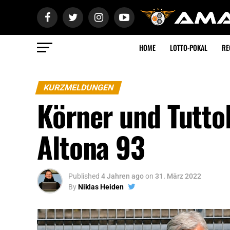
HOME
LOTTO-POKAL
RE
KURZMELDUNGEN
Körner und Tutto
Altona 93
Published
4 Jahren ago
on
31. März 2022
By
Niklas Heiden