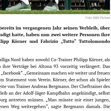
Foto: KBS-Picture
reits im vergangenen Jahr seinen Verbleib, über
digt hatte, haben nun zwei weitere Personen ihre
ilipp Körner
und
Fabrizio „Tutto“ Tuttolomondo
nalliga Nord haben sowohl
Co-Trainer Philipp Körner, als
 ihre Verträge bei Altona 93 vorzeitig verlängert. Das
 „
faceboo
k“. „Gemeinsam machen wir weiter und freuen
em Statement vom Verein. Körner, der schon als Spieler
 Seite von Trainer Andreas Bergmann. Der Cheftrainer des
eib an der Adolf-Jäger-Kampfbahn angekündigt, selbst
urg antreten müssen. „Man müsste mir einer jungen,
genen Weg weitergehen“, sagte Bergmann damals. Die