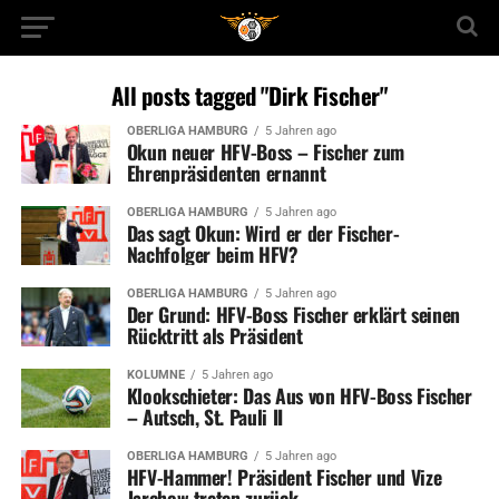
All posts tagged "Dirk Fischer"
OBERLIGA HAMBURG
5 Jahren ago
Okun neuer HFV-Boss – Fischer zum
Ehrenpräsidenten ernannt
OBERLIGA HAMBURG
5 Jahren ago
Das sagt Okun: Wird er der Fischer-
Nachfolger beim HFV?
OBERLIGA HAMBURG
5 Jahren ago
Der Grund: HFV-Boss Fischer erklärt seinen
Rücktritt als Präsident
KOLUMNE
5 Jahren ago
Klookschieter: Das Aus von HFV-Boss Fischer
– Autsch, St. Pauli II
OBERLIGA HAMBURG
5 Jahren ago
HFV-Hammer! Präsident Fischer und Vize
Jarchow treten zurück