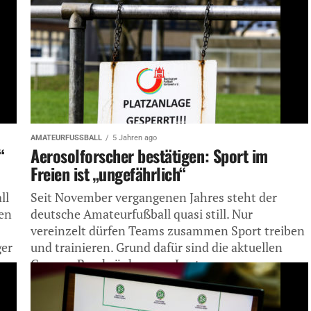
Bund (DFB) hat, in Person...
AMATEURFUSSBALL
5 Jahren ago
“
Aerosolforscher bestätigen: Sport im
Freien ist „ungefährlich“
ll
Seit November vergangenen Jahres steht der
en
deutsche Amateurfußball quasi still. Nur
vereinzelt dürfen Teams zusammen Sport treiben
ger
und trainieren. Grund dafür sind die aktuellen
Corona-Beschränkungen. Laut...