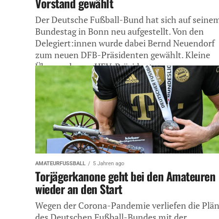
Vorstand gewählt
Der Deutsche Fußball-Bund hat sich auf seine
Bundestag in Bonn neu aufgestellt. Von den
Delegiert:innen wurde dabei Bernd Neuendorf
zum neuen DFB-Präsidenten gewählt. Kleine
Überraschung: HFV-Präsident...
AMATEURFUSSBALL
5 Jahren ago
Torjägerkanone geht bei den Amateuren
wieder an den Start
Wegen der Corona-Pandemie verliefen die Plä
des Deutschen Fußball-Bundes mit der