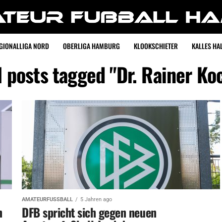
GIONALLIGA NORD
OBERLIGA HAMBURG
KLOOKSCHIETER
KALLES HAL
l posts tagged "Dr. Rainer Ko
AMATEURFUSSBALL
5 Jahren ago
n
DFB spricht sich gegen neuen