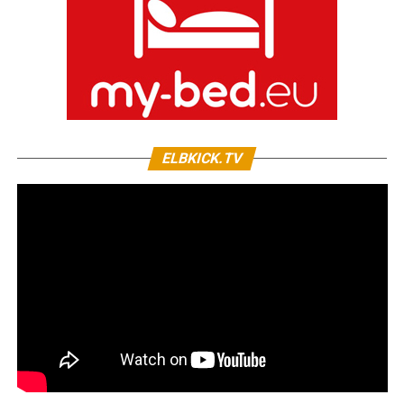
ELBKICK.TV