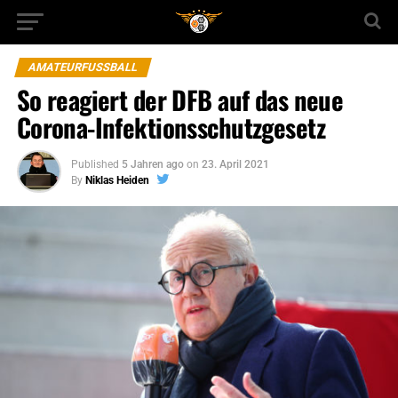
AMATEURFUSSBALL
So reagiert der DFB auf das neue
Corona-Infektionsschutzgesetz
Published
5 Jahren ago
on
23. April 2021
By
Niklas Heiden