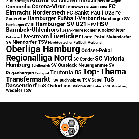
Amateurfußball
Berkan Algan
2. Bundesliga
FC
Corona-Virus
Concordia
Deutscher Fußball-Bund
Eintracht Norderstedt
FC Sankt Pauli U23
FC
Hamburger Fußball-Verband
Süderelbe
Hamburger SV
Hamburger SV U21
HSV
HFV
Hamburger SV III
Barmbek-Uhlenhorst
Klookschieter
Jean-Pierre Richter
Liveticker
Livestream
Lotto-Pokal
Meiendorfer
Kolumne
Niendorfer TSV
SV
Norddeutscher Fußball-Verband
Oberliga Hamburg
Oddset-Pokal
Regionalliga Nord
SC Victoria
SC Condor
Hamburg
SV Curslack-Neuengamme
SV
Spielbetrieb
Top-Thema
Teutonia 05
Rugenbergen
Testspiel
Transfermarkt
TuS
TSV Sasel
TSV Buchholz 08
Dassendorf
TuS Osdorf
USC Paloma
VfB Lübeck
VfL Pinneberg
Wedeler TSV