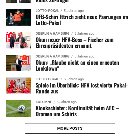
LOTTO-POKAL
5 Jahren ago
DFB-Schiri Ittrich zieht neue Paarungen im
Lotto-Pokal
OBERLIGA HAMBURG
5 Jahren ago
Okun neuer HFV-Boss – Fischer zum
Ehrenpräsidenten ernannt
OBERLIGA HAMBURG
5 Jahren ago
Okun: „Glaube nicht an einen erneuten
Lockdown“
LOTTO-POKAL
5 Jahren ago
Spiele im Überblick: HFV lost vierte Pokal-
Runde aus
KOLUMNE
5 Jahren ago
Klookschieter: Kontinuität beim AFC –
Dramen um Schiris
MORE POSTS