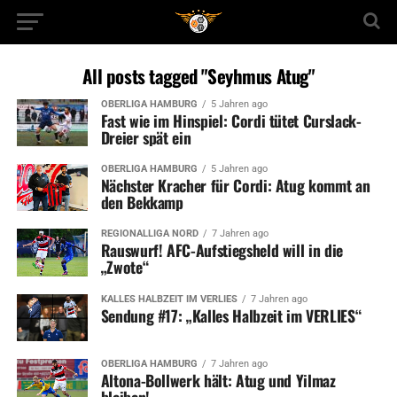
All posts tagged "Seyhmus Atug"
OBERLIGA HAMBURG
5 Jahren ago
Fast wie im Hinspiel: Cordi tütet Curslack-
Dreier spät ein
OBERLIGA HAMBURG
5 Jahren ago
Nächster Kracher für Cordi: Atug kommt an
den Bekkamp
REGIONALLIGA NORD
7 Jahren ago
Rauswurf! AFC-Aufstiegsheld will in die
„Zwote“
KALLES HALBZEIT IM VERLIES
7 Jahren ago
Sendung #17: „Kalles Halbzeit im VERLIES“
OBERLIGA HAMBURG
7 Jahren ago
Altona-Bollwerk hält: Atug und Yilmaz
bleiben!