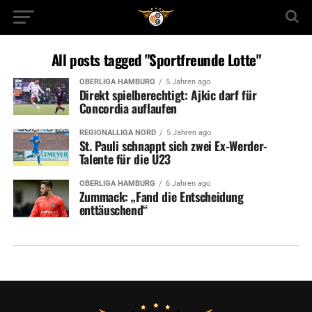
All posts tagged "Sportfreunde Lotte"
OBERLIGA HAMBURG
5 Jahren ago
Direkt spielberechtigt: Ajkic darf für
Concordia auflaufen
REGIONALLIGA NORD
5 Jahren ago
St. Pauli schnappt sich zwei Ex-Werder-
Talente für die U23
OBERLIGA HAMBURG
6 Jahren ago
Zummack: „Fand die Entscheidung
enttäuschend“