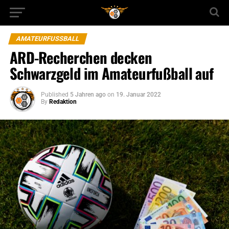
AMATEURFUSSBALL
ARD-Recherchen decken
Schwarzgeld im Amateurfußball auf
Published
5 Jahren ago
on
19. Januar 2022
By
Redaktion