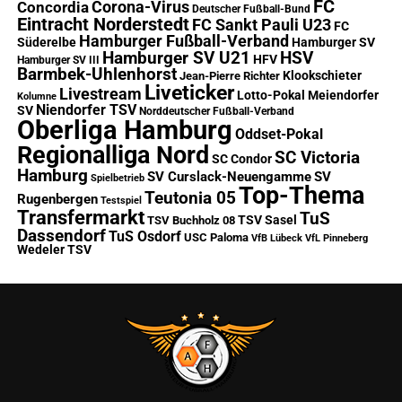
FC
Corona-Virus
Concordia
Deutscher Fußball-Bund
Eintracht Norderstedt
FC Sankt Pauli U23
FC
Hamburger Fußball-Verband
Süderelbe
Hamburger SV
Hamburger SV U21
HSV
HFV
Hamburger SV III
Barmbek-Uhlenhorst
Klookschieter
Jean-Pierre Richter
Liveticker
Livestream
Lotto-Pokal
Meiendorfer
Kolumne
Niendorfer TSV
SV
Norddeutscher Fußball-Verband
Oberliga Hamburg
Oddset-Pokal
Regionalliga Nord
SC Victoria
SC Condor
Hamburg
SV Curslack-Neuengamme
SV
Spielbetrieb
Top-Thema
Teutonia 05
Rugenbergen
Testspiel
Transfermarkt
TuS
TSV Sasel
TSV Buchholz 08
Dassendorf
TuS Osdorf
USC Paloma
VfB Lübeck
VfL Pinneberg
Wedeler TSV