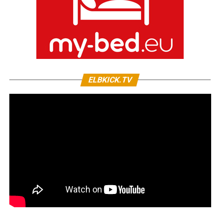
ELBKICK.TV