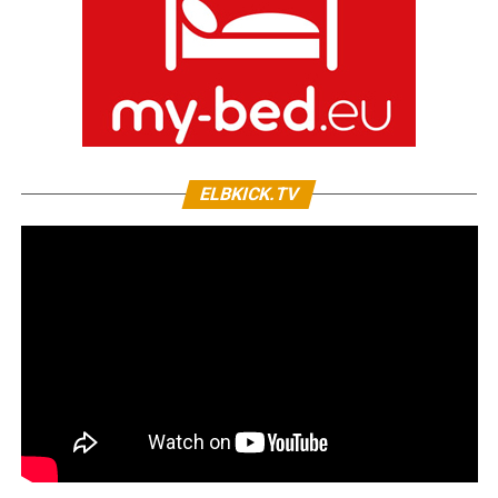
ELBKICK.TV