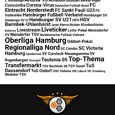
Amateurfußball
Berkan Algan
2. Bundesliga
FC
Corona-Virus
Concordia
Deutscher Fußball-Bund
Eintracht Norderstedt
FC Sankt Pauli U23
FC
Hamburger Fußball-Verband
Süderelbe
Hamburger SV
Hamburger SV U21
HSV
HFV
Hamburger SV III
Barmbek-Uhlenhorst
Klookschieter
Jean-Pierre Richter
Liveticker
Livestream
Lotto-Pokal
Meiendorfer
Kolumne
Niendorfer TSV
SV
Norddeutscher Fußball-Verband
Oberliga Hamburg
Oddset-Pokal
Regionalliga Nord
SC Victoria
SC Condor
Hamburg
SV Curslack-Neuengamme
SV
Spielbetrieb
Top-Thema
Teutonia 05
Rugenbergen
Testspiel
Transfermarkt
TuS
TSV Sasel
TSV Buchholz 08
Dassendorf
TuS Osdorf
USC Paloma
VfB Lübeck
VfL Pinneberg
Wedeler TSV