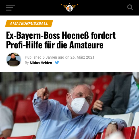
AMATEURFUSSBALL
Ex-Bayern-Boss Hoeneß fordert
Profi-Hilfe für die Amateure
Published
5 Jahren ago
on
26. März 2021
By
Niklas Heiden