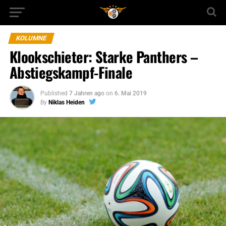
KOLUMNE
Klookschieter: Starke Panthers –
Abstiegskampf-Finale
Published
7 Jahren ago
on
6. Mai 2019
By
Niklas Heiden