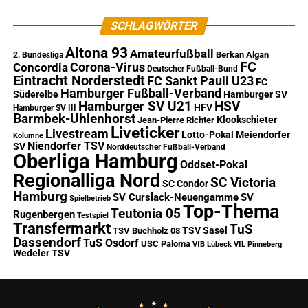
SCHLAGWÖRTER
Altona 93
Amateurfußball
Berkan Algan
2. Bundesliga
FC
Corona-Virus
Concordia
Deutscher Fußball-Bund
Eintracht Norderstedt
FC Sankt Pauli U23
FC
Hamburger Fußball-Verband
Süderelbe
Hamburger SV
Hamburger SV U21
HSV
HFV
Hamburger SV III
Barmbek-Uhlenhorst
Klookschieter
Jean-Pierre Richter
Liveticker
Livestream
Lotto-Pokal
Meiendorfer
Kolumne
Niendorfer TSV
SV
Norddeutscher Fußball-Verband
Oberliga Hamburg
Oddset-Pokal
Regionalliga Nord
SC Victoria
SC Condor
Hamburg
SV Curslack-Neuengamme
SV
Spielbetrieb
Top-Thema
Teutonia 05
Rugenbergen
Testspiel
Transfermarkt
TuS
TSV Sasel
TSV Buchholz 08
Dassendorf
TuS Osdorf
USC Paloma
VfB Lübeck
VfL Pinneberg
Wedeler TSV