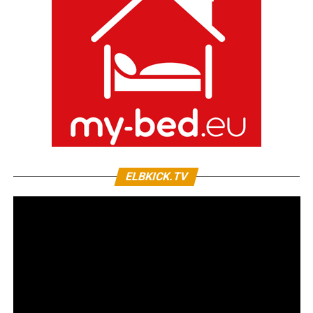
ELBKICK.TV