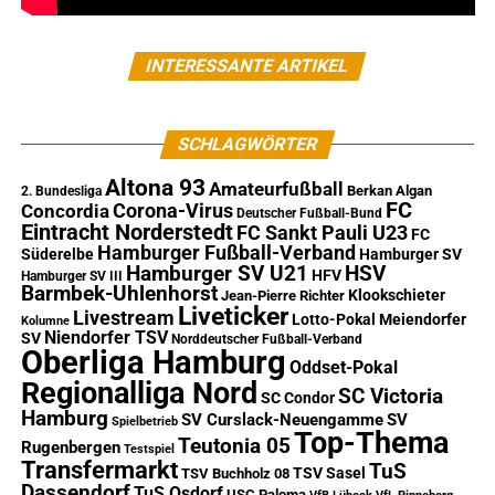
INTERESSANTE ARTIKEL
SCHLAGWÖRTER
Altona 93
Amateurfußball
Berkan Algan
2. Bundesliga
FC
Corona-Virus
Concordia
Deutscher Fußball-Bund
Eintracht Norderstedt
FC Sankt Pauli U23
FC
Hamburger Fußball-Verband
Süderelbe
Hamburger SV
Hamburger SV U21
HSV
HFV
Hamburger SV III
Barmbek-Uhlenhorst
Klookschieter
Jean-Pierre Richter
Liveticker
Livestream
Lotto-Pokal
Meiendorfer
Kolumne
Niendorfer TSV
SV
Norddeutscher Fußball-Verband
Oberliga Hamburg
Oddset-Pokal
Regionalliga Nord
SC Victoria
SC Condor
Hamburg
SV Curslack-Neuengamme
SV
Spielbetrieb
Top-Thema
Teutonia 05
Rugenbergen
Testspiel
Transfermarkt
TuS
TSV Sasel
TSV Buchholz 08
Dassendorf
TuS Osdorf
USC Paloma