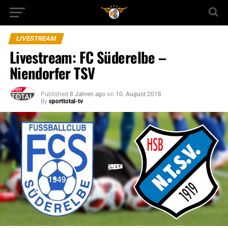
LIVESTREAM
Livestream: FC Süderelbe –
Niendorfer TSV
Published
8 Jahren ago
on
10. August 2018
By
sporttotal-tv