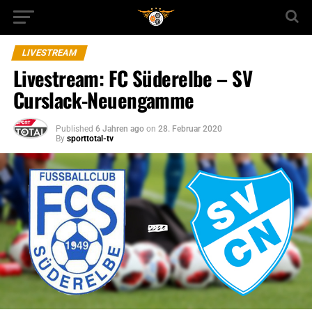
LIVESTREAM
Livestream: FC Süderelbe – SV
Curslack-Neuengamme
Published
6 Jahren ago
on
28. Februar 2020
By
sporttotal-tv