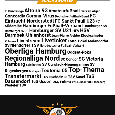
SCHLAGWÖRTER
Altona 93
Amateurfußball
Berkan Algan
2. Bundesliga
FC
Corona-Virus
Concordia
Deutscher Fußball-Bund
Eintracht Norderstedt
FC Sankt Pauli U23
FC
Hamburger Fußball-Verband
Süderelbe
Hamburger SV
Hamburger SV U21
HSV
HFV
Hamburger SV III
Barmbek-Uhlenhorst
Klookschieter
Jean-Pierre Richter
Liveticker
Livestream
Lotto-Pokal
Meiendorfer
Kolumne
Niendorfer TSV
SV
Norddeutscher Fußball-Verband
Oberliga Hamburg
Oddset-Pokal
Regionalliga Nord
SC Victoria
SC Condor
Hamburg
SV Curslack-Neuengamme
SV
Spielbetrieb
Top-Thema
Teutonia 05
Rugenbergen
Testspiel
Transfermarkt
TuS
TSV Sasel
TSV Buchholz 08
Dassendorf
TuS Osdorf
USC Paloma
VfB Lübeck
VfL Pinneberg
Wedeler TSV