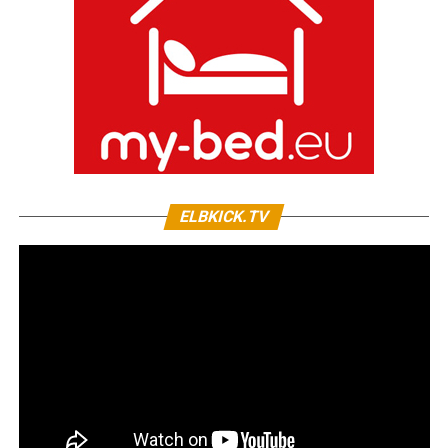
ELBKICK.TV