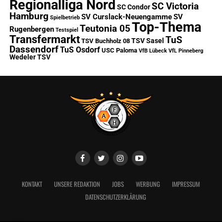
Regionalliga Nord
SC Victoria
SC Condor
Hamburg
SV Curslack-Neuengamme
SV
Spielbetrieb
Top-Thema
Teutonia 05
Rugenbergen
Testspiel
Transfermarkt
TuS
TSV Sasel
TSV Buchholz 08
Dassendorf
TuS Osdorf
USC Paloma
VfB Lübeck
VfL Pinneberg
Wedeler TSV
KONTAKT
UNSERE REDAKTION
JOBS
WERBUNG
IMPRESSUM
DATENSCHUTZERKLÄRUNG