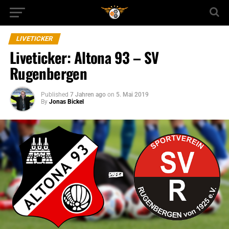
LIVETICKER
Liveticker: Altona 93 – SV
Rugenbergen
Published
7 Jahren ago
on
5. Mai 2019
By
Jonas Bickel