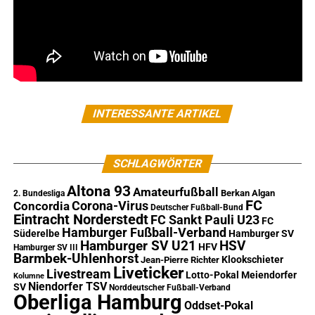
INTERESSANTE ARTIKEL
SCHLAGWÖRTER
Altona 93
Amateurfußball
Berkan Algan
2. Bundesliga
FC
Corona-Virus
Concordia
Deutscher Fußball-Bund
Eintracht Norderstedt
FC Sankt Pauli U23
FC
Hamburger Fußball-Verband
Süderelbe
Hamburger SV
Hamburger SV U21
HSV
HFV
Hamburger SV III
Barmbek-Uhlenhorst
Klookschieter
Jean-Pierre Richter
Liveticker
Livestream
Lotto-Pokal
Meiendorfer
Kolumne
Niendorfer TSV
SV
Norddeutscher Fußball-Verband
Oberliga Hamburg
Oddset-Pokal