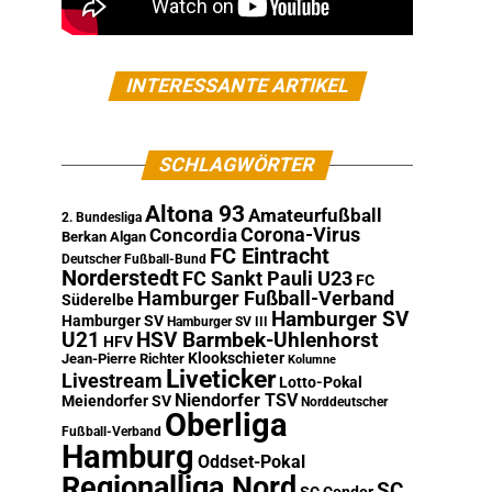
INTERESSANTE ARTIKEL
SCHLAGWÖRTER
Altona 93
Amateurfußball
2. Bundesliga
Corona-Virus
Concordia
Berkan Algan
FC Eintracht
Deutscher Fußball-Bund
Norderstedt
FC Sankt Pauli U23
FC
Hamburger Fußball-Verband
Süderelbe
Hamburger SV
Hamburger SV
Hamburger SV III
U21
HSV Barmbek-Uhlenhorst
HFV
Klookschieter
Jean-Pierre Richter
Kolumne
Liveticker
Livestream
Lotto-Pokal
Niendorfer TSV
Meiendorfer SV
Norddeutscher
Oberliga
Fußball-Verband
Hamburg
Oddset-Pokal
Regionalliga Nord
SC