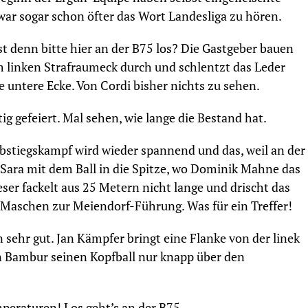
ar sogar schon öfter das Wort Landesliga zu hören.
t denn bitte hier an der B75 los? Die Gastgeber bauen
 linken Strafraumeck durch und schlentzt das Leder
 untere Ecke. Von Cordi bisher nichts zu sehen.
ig gefeiert. Mal sehen, wie lange die Bestand hat.
bstiegskampf wird wieder spannend und das, weil an der
 Sara mit dem Ball in die Spitze, wo Dominik Mahne das
ieser fackelt aus 25 Metern nicht lange und drischt das
e Maschen zur Meiendorf-Führung. Was für ein Treffer!
sehr gut. Jan Kämpfer bringt eine Flanke von der linek
n Bambur seinen Kopfball nur knapp über den
mperaturen! Los geht’s an der B75.