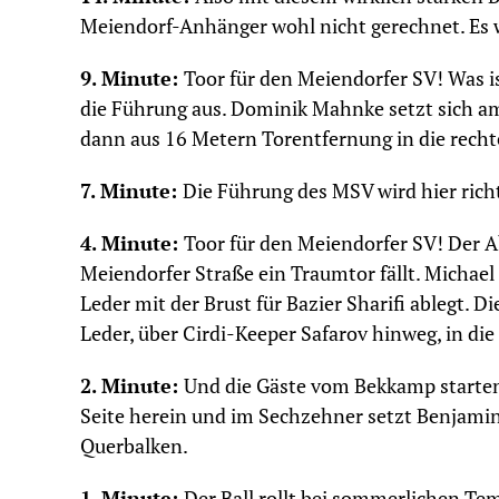
Meiendorf-Anhänger wohl nicht gerechnet. Es w
9. Minute:
Toor für den Meiendorfer SV! Was is
die Führung aus. Dominik Mahnke setzt sich am
dann aus 16 Metern Torentfernung in die rechte
7. Minute:
Die Führung des MSV wird hier richt
4. Minute:
Toor für den Meiendorfer SV! Der A
Meiendorfer Straße ein Traumtor fällt. Michael
Leder mit der Brust für Bazier Sharifi ablegt. D
Leder, über Cirdi-Keeper Safarov hinweg, in di
2. Minute:
Und die Gäste vom Bekkamp starten 
Seite herein und im Sechzehner setzt Benjami
Querbalken.
1. Minute:
Der Ball rollt bei sommerlichen Te