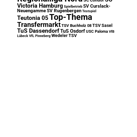
SC Condor
Victoria Hamburg
SV Curslack-
Spielbetrieb
Neuengamme
SV Rugenbergen
Testspiel
Top-Thema
Teutonia 05
Transfermarkt
TSV Sasel
TSV Buchholz 08
TuS Dassendorf
TuS Osdorf
USC Paloma
VfB
Wedeler TSV
Lübeck
VfL Pinneberg