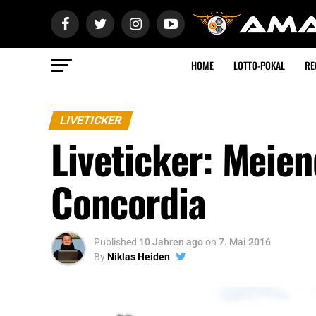
HOME
LOTTO-POKAL
RE
LIVETICKER
Liveticker: Meie
Concordia
Published
10 Jahren ago
on
7. Mai 2016
By
Niklas Heiden