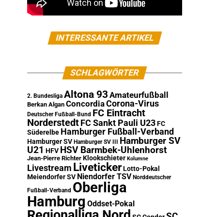
INTERESSANTE ARTIKEL
SCHLAGWÖRTER
Altona 93
Amateurfußball
2. Bundesliga
Corona-Virus
Concordia
Berkan Algan
FC Eintracht
Deutscher Fußball-Bund
Norderstedt
FC Sankt Pauli U23
FC
Hamburger Fußball-Verband
Süderelbe
Hamburger SV
Hamburger SV
Hamburger SV III
U21
HSV Barmbek-Uhlenhorst
HFV
Klookschieter
Jean-Pierre Richter
Kolumne
Liveticker
Livestream
Lotto-Pokal
Niendorfer TSV
Meiendorfer SV
Norddeutscher
Oberliga
Fußball-Verband
Hamburg
Oddset-Pokal
Regionalliga Nord
SC