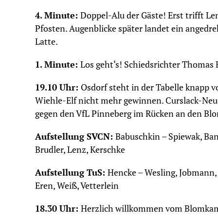
4. Minute:
Doppel-Alu der Gäste! Erst trifft 
Pfosten. Augenblicke später landet ein angedr
Latte.
1. Minute:
Los geht‘s! Schiedsrichter Thomas Ba
19.10 Uhr:
Osdorf steht in der Tabelle knapp v
Wiehle-Elf nicht mehr gewinnen. Curslack-Ne
gegen den VfL Pinneberg im Rücken an den B
Aufstellung SVCN:
Babuschkin – Spiewak, Ban
Brudler, Lenz, Kerschke
Aufstellung TuS:
Hencke – Wesling, Jobmann, 
Eren, Weiß, Vetterlein
18.30 Uhr:
Herzlich willkommen vom Blomkamp 