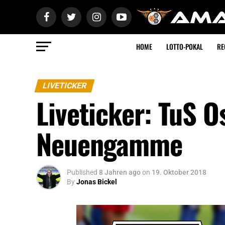
HOME
LOTTO-POKAL
RE
LIVETICKER
Liveticker: TuS O
Neuengamme
Published
8 Jahren ago
on
19. Oktober 2018
By
Jonas Bickel