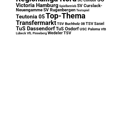
SC Condor
Victoria Hamburg
SV Curslack-
Spielbetrieb
Neuengamme
SV Rugenbergen
Testspiel
Top-Thema
Teutonia 05
Transfermarkt
TSV Sasel
TSV Buchholz 08
TuS Dassendorf
TuS Osdorf
USC Paloma
VfB
Wedeler TSV
Lübeck
VfL Pinneberg