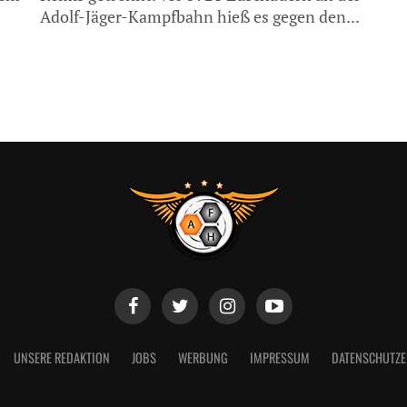
Adolf-Jäger-Kampfbahn hieß es gegen den...
UNSERE REDAKTION
JOBS
WERBUNG
IMPRESSUM
DATENSCHUTZ