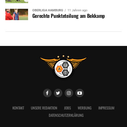
OBERLIGA HAMBURG
11 Jahren ago
Gerechte Punkteteilung am Bekkamp
KONTAKT
UNSERE REDAKTION
JOBS
WERBUNG
IMPRESSUM
DATENSCHUTZERKLÄRUNG