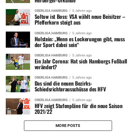
Herberger-Urkunde
OBERLIGA HAMBURG
5 Jahren ago
Soltow ist Boss: VSA wählt neue Beisitzer –
Pfefferkorn steigt aus
OBERLIGA HAMBURG
5 Jahren ago
Holstein: „Wenn es Lockerungen gibt, muss
der Sport dabei sein“
OBERLIGA HAMBURG
5 Jahren ago
Ein Jahr Corona: Hat sich Hamburgs Fußball
verändert?
OBERLIGA HAMBURG
5 Jahren ago
Das sind die neuen Bezirks-
Schiedsrichterausschüsse des HFV
OBERLIGA HAMBURG
5 Jahren ago
HFV zeigt Stufenpläne für die neue Saison
2021/22
MORE POSTS