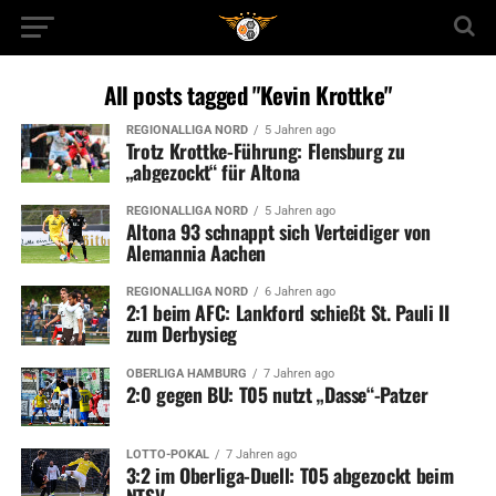
All posts tagged "Kevin Krottke"
REGIONALLIGA NORD
5 Jahren ago
Trotz Krottke-Führung: Flensburg zu
„abgezockt“ für Altona
REGIONALLIGA NORD
5 Jahren ago
Altona 93 schnappt sich Verteidiger von
Alemannia Aachen
REGIONALLIGA NORD
6 Jahren ago
2:1 beim AFC: Lankford schießt St. Pauli II
zum Derbysieg
OBERLIGA HAMBURG
7 Jahren ago
2:0 gegen BU: T05 nutzt „Dasse“-Patzer
LOTTO-POKAL
7 Jahren ago
3:2 im Oberliga-Duell: T05 abgezockt beim
NTSV