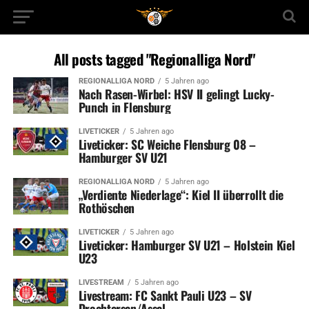
All posts tagged "Regionalliga Nord"
REGIONALLIGA NORD
5 Jahren ago
Nach Rasen-Wirbel: HSV II gelingt Lucky-
Punch in Flensburg
LIVETICKER
5 Jahren ago
Liveticker: SC Weiche Flensburg 08 –
Hamburger SV U21
REGIONALLIGA NORD
5 Jahren ago
„Verdiente Niederlage“: Kiel II überrollt die
Rothöschen
LIVETICKER
5 Jahren ago
Liveticker: Hamburger SV U21 – Holstein Kiel
U23
LIVESTREAM
5 Jahren ago
Livestream: FC Sankt Pauli U23 – SV
Drochtersen/Assel