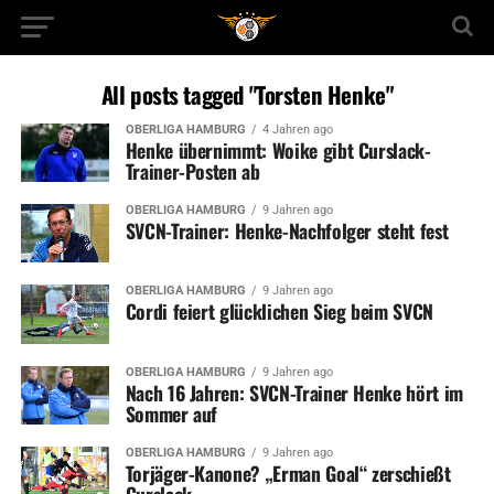
All posts tagged "Torsten Henke"
OBERLIGA HAMBURG
4 Jahren ago
Henke übernimmt: Woike gibt Curslack-
Trainer-Posten ab
OBERLIGA HAMBURG
9 Jahren ago
SVCN-Trainer: Henke-Nachfolger steht fest
OBERLIGA HAMBURG
9 Jahren ago
Cordi feiert glücklichen Sieg beim SVCN
OBERLIGA HAMBURG
9 Jahren ago
Nach 16 Jahren: SVCN-Trainer Henke hört im
Sommer auf
OBERLIGA HAMBURG
9 Jahren ago
Torjäger-Kanone? „Erman Goal“ zerschießt
Curslack