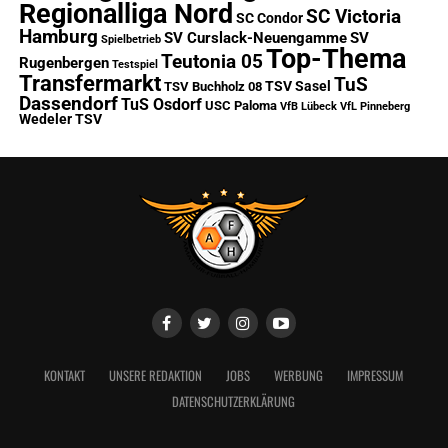
Regionalliga Nord
SC Victoria
SC Condor
Hamburg
SV Curslack-Neuengamme
SV
Spielbetrieb
Top-Thema
Teutonia 05
Rugenbergen
Testspiel
Transfermarkt
TuS
TSV Sasel
TSV Buchholz 08
Dassendorf
TuS Osdorf
USC Paloma
VfB Lübeck
VfL Pinneberg
Wedeler TSV
KONTAKT
UNSERE REDAKTION
JOBS
WERBUNG
IMPRESSUM
DATENSCHUTZERKLÄRUNG