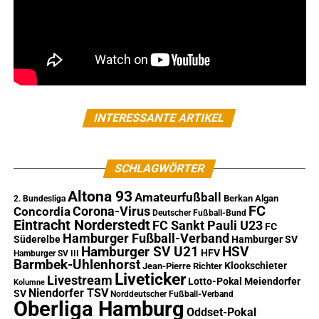
INTERESSANTE ARTIKEL
SCHLAGWÖRTER
Altona 93
Amateurfußball
Berkan Algan
2. Bundesliga
FC
Corona-Virus
Concordia
Deutscher Fußball-Bund
Eintracht Norderstedt
FC Sankt Pauli U23
FC
Hamburger Fußball-Verband
Süderelbe
Hamburger SV
Hamburger SV U21
HSV
HFV
Hamburger SV III
Barmbek-Uhlenhorst
Klookschieter
Jean-Pierre Richter
Liveticker
Livestream
Lotto-Pokal
Meiendorfer
Kolumne
Niendorfer TSV
SV
Norddeutscher Fußball-Verband
Oberliga Hamburg
Oddset-Pokal