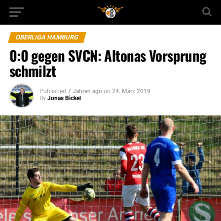
OBERLIGA HAMBURG
0:0 gegen SVCN: Altonas Vorsprung
schmilzt
Published
7 Jahren ago
on
24. März 2019
By
Jonas Bickel