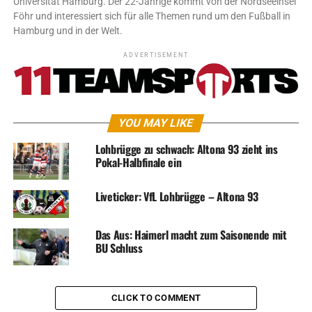
Universität Hamburg. Der 22-Jährige kommt von der Nordseeinsel
Föhr und interessiert sich für alle Themen rund um den Fußball in
Hamburg und in der Welt.
ADVERTISEMENT
YOU MAY LIKE
Lohbrügge zu schwach: Altona 93 zieht ins
Pokal-Halbfinale ein
Liveticker: VfL Lohbrügge – Altona 93
Das Aus: Haimerl macht zum Saisonende mit
BU Schluss
CLICK TO COMMENT