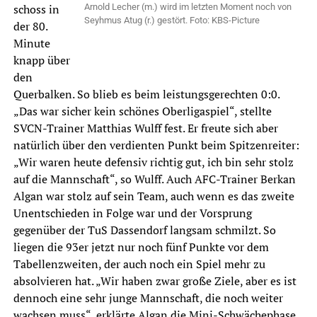
schoss in
Arnold Lecher (m.) wird im letzten Moment noch von
Seyhmus Atug (r.) gestört. Foto: KBS-Picture
der 80.
Minute
knapp über
den
Querbalken. So blieb es beim leistungsgerechten 0:0.
„Das war sicher kein schönes Oberligaspiel“, stellte
SVCN-Trainer Matthias Wulff fest. Er freute sich aber
natürlich über den verdienten Punkt beim Spitzenreiter:
„Wir waren heute defensiv richtig gut, ich bin sehr stolz
auf die Mannschaft“, so Wulff. Auch AFC-Trainer Berkan
Algan war stolz auf sein Team, auch wenn es das zweite
Unentschieden in Folge war und der Vorsprung
gegenüber der TuS Dassendorf langsam schmilzt. So
liegen die 93er jetzt nur noch fünf Punkte vor dem
Tabellenzweiten, der auch noch ein Spiel mehr zu
absolvieren hat. „Wir haben zwar große Ziele, aber es ist
dennoch eine sehr junge Mannschaft, die noch weiter
wachsen muss“, erklärte Algan die Mini-Schwächephase.