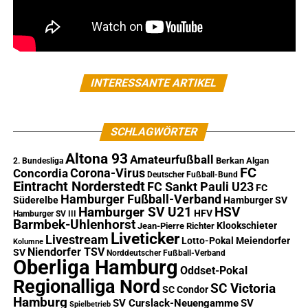
INTERESSANTE ARTIKEL
SCHLAGWÖRTER
Altona 93
Amateurfußball
Berkan Algan
2. Bundesliga
FC
Corona-Virus
Concordia
Deutscher Fußball-Bund
Eintracht Norderstedt
FC Sankt Pauli U23
FC
Hamburger Fußball-Verband
Süderelbe
Hamburger SV
Hamburger SV U21
HSV
HFV
Hamburger SV III
Barmbek-Uhlenhorst
Klookschieter
Jean-Pierre Richter
Liveticker
Livestream
Lotto-Pokal
Meiendorfer
Kolumne
Niendorfer TSV
SV
Norddeutscher Fußball-Verband
Oberliga Hamburg
Oddset-Pokal
Regionalliga Nord
SC Victoria
SC Condor
Hamburg
SV Curslack-Neuengamme
SV
Spielbetrieb