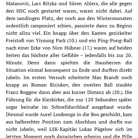
Matanovic, Lars Ritzka und Sören Ahlers, die alle gegen
den HSC noch gestartet waren, waren nicht dabei. Auf
dem sandingen Platz, der noch aus den Wintermonaten
ordentlich ramponiert schien, passierte dann zu Beginn
nicht allzu viel. Ein knapp über den Kasten gezirkelter
Freistoß von Yiyoung Park (10.) und ein Ping-Pong-Ball
nach einer Ecke von Nico Hübner (17.) waren auf beiden
Seiten das höchste aller Gefühle – jedenfalls bis zur 20.
Minute. Denn dann spielten die Hausherren die
Situation einmal konsequent zu Ende und durften direkt
jubeln. Im ersten Versuch scheiterte Max Brandt noch
knapp an Roman Birjukov, den zweiten Ball staubte
Franz Roggow dann aber aus kurzer Distanz ab (20.). Die
Führung für die Kiezkicker, die nur 120 Sekunden später
sogar beinahe im Schnelldurchlauf ausgebaut wurde.
Diesmal wurde Aurel Loubongo in die Box geschickt, kam
aus halbrechter Position zum Abschluss und durfte nur
nicht jubeln, weil LSK-Kapitän Lukas Pägelow sich im
letzten Moment noch dazwischen schmiss und die Pille