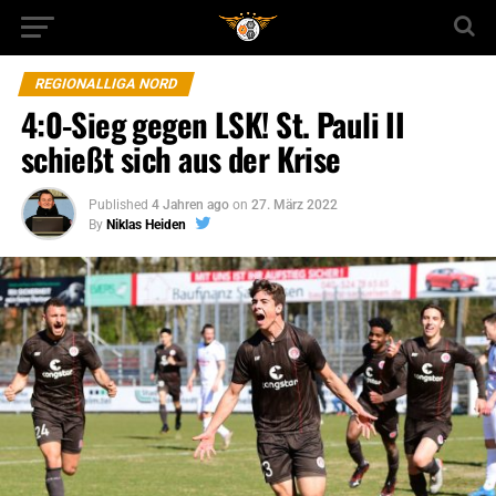
REGIONALLIGA NORD
4:0-Sieg gegen LSK! St. Pauli II
schießt sich aus der Krise
Published
4 Jahren ago
on
27. März 2022
By
Niklas Heiden