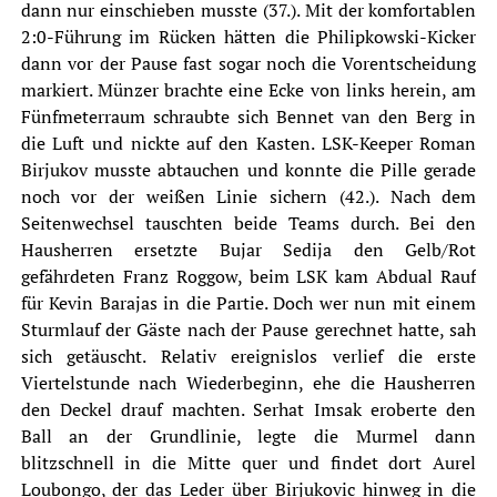
dann nur einschieben musste (37.). Mit der komfortablen
2:0-Führung im Rücken hätten die
Philipkowski
-Kicker
dann vor der Pause fast sogar noch die Vorentscheidung
markiert. Münzer brachte eine Ecke von links herein, am
Fünfmeterraum schraubte sich Bennet van den Berg in
die Luft und nickte auf den Kasten. LSK-Keeper Roman
Birjukov musste abtauchen und konnte die Pille gerade
noch vor der weißen Linie sichern (42.). Nach dem
Seitenwechsel tauschten beide Teams durch. Bei den
Hausherren ersetzte Bujar Sedija den Gelb/Rot
gefährdeten Franz Roggow, beim LSK kam Abdual Rauf
für Kevin Barajas in die Partie. Doch wer nun mit einem
Sturmlauf der Gäste nach der Pause gerechnet hatte, sah
sich getäuscht. Relativ ereignislos verlief die erste
Viertelstunde nach Wiederbeginn, ehe die Hausherren
den Deckel drauf machten. Serhat Imsak eroberte den
Ball an der Grundlinie, legte die Murmel dann
blitzschnell in die Mitte quer und findet dort Aurel
Loubongo, der das Leder über Birjukovic hinweg in die