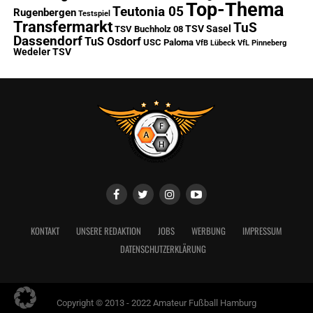
Top-Thema
Teutonia 05
Rugenbergen
Testspiel
Transfermarkt
TuS
TSV Sasel
TSV Buchholz 08
Dassendorf
TuS Osdorf
USC Paloma
VfB Lübeck
VfL Pinneberg
Wedeler TSV
KONTAKT
UNSERE REDAKTION
JOBS
WERBUNG
IMPRESSUM
DATENSCHUTZERKLÄRUNG
Copyright © 2013 - 2022 Amateur Fußball Hamburg