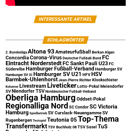
INTERESSANTE ARTIKEL
SCHLAGWÖRTER
Altona 93
Amateurfußball
Berkan Algan
2. Bundesliga
FC
Corona-Virus
Concordia
Deutscher Fußball-Bund
Eintracht Norderstedt
FC Sankt Pauli U23
FC
Hamburger Fußball-Verband
Süderelbe
Hamburger SV
Hamburger SV U21
HSV
HFV
Hamburger SV III
Barmbek-Uhlenhorst
Klookschieter
Jean-Pierre Richter
Liveticker
Livestream
Lotto-Pokal
Meiendorfer
Kolumne
Niendorfer TSV
SV
Norddeutscher Fußball-Verband
Oberliga Hamburg
Oddset-Pokal
Regionalliga Nord
SC Victoria
SC Condor
Hamburg
SV Curslack-Neuengamme
SV
Spielbetrieb
Top-Thema
Teutonia 05
Rugenbergen
Testspiel
Transfermarkt
TuS
TSV Sasel
TSV Buchholz 08