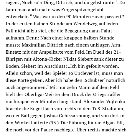
sagen: ‚Noch so’n Ding, Dittrich, und du gehst runter‘. Da
kann man auch mal etwas Fingerspitzengefühl
entwickeln.“ Was war in den 90 Minuten zuvor passiert?
In der ersten halben Stunde am Wendelweg auf jeden
Fall nicht allzu viel, ehe die Begegnung dann Fahrt
aufnahm. Denn: Nach einer knappen halben Stunde
musste Maximilian Dittrich nach einem unklugen Arm-
Einsatz mit der Ampelkarte vom Feld. Im Duell des 21-
Jährigen mit Altona-Kicker Niklas Siebert sank dieser zu
Boden. Siebert im Anschluss: „Ich bin gefoult worden.
Allein schon, weil der Spieler so Unclever ist, muss man
diese Karte geben. Aber ich habe den ‚Schubser‘ natürlich
auch angenommen.“ Mit nur zehn Mann auf dem Feld
hielt der Oberliga-Meister dem Druck der Griegstraßler
nur knappe vier Minuten lang stand. Alexander Vojtenko
brachte die Kugel flach von rechts in den TuS-Strafraum,
wo der Ball gegen Joshua Gebissa sprang und von dort in
den Winkel flatterte (33.). Die Führung für die Algan-Elf,
die noch vor der Pause nachlegte. Über rechts machte sich