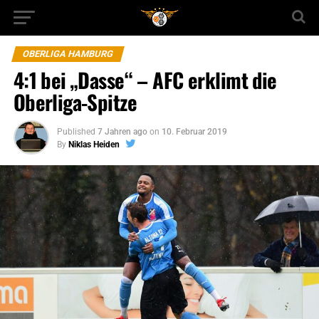
OBERLIGA HAMBURG
4:1 bei „Dasse“ – AFC erklimt die
Oberliga-Spitze
Published
7 Jahren ago
on
10. Februar 2019
By
Niklas Heiden