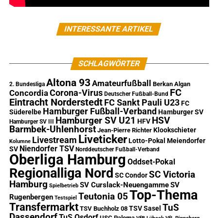
INTERESSANTE ARTIKEL
SCHLAGWÖRTER
Altona 93
Amateurfußball
Berkan Algan
2. Bundesliga
FC
Corona-Virus
Concordia
Deutscher Fußball-Bund
Eintracht Norderstedt
FC Sankt Pauli U23
FC
Hamburger Fußball-Verband
Süderelbe
Hamburger SV
Hamburger SV U21
HSV
HFV
Hamburger SV III
Barmbek-Uhlenhorst
Klookschieter
Jean-Pierre Richter
Liveticker
Livestream
Lotto-Pokal
Meiendorfer
Kolumne
Niendorfer TSV
SV
Norddeutscher Fußball-Verband
Oberliga Hamburg
Oddset-Pokal
Regionalliga Nord
SC Victoria
SC Condor
Hamburg
SV Curslack-Neuengamme
SV
Spielbetrieb
Top-Thema
Teutonia 05
Rugenbergen
Testspiel
Transfermarkt
TuS
TSV Sasel
TSV Buchholz 08
Dassendorf
TuS Osdorf
USC Paloma