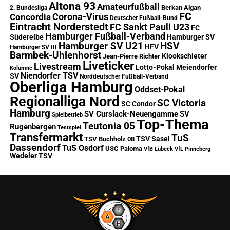
Altona 93
Amateurfußball
Berkan Algan
2. Bundesliga
FC
Corona-Virus
Concordia
Deutscher Fußball-Bund
Eintracht Norderstedt
FC Sankt Pauli U23
FC
Hamburger Fußball-Verband
Süderelbe
Hamburger SV
Hamburger SV U21
HSV
HFV
Hamburger SV III
Barmbek-Uhlenhorst
Klookschieter
Jean-Pierre Richter
Liveticker
Livestream
Lotto-Pokal
Meiendorfer
Kolumne
Niendorfer TSV
SV
Norddeutscher Fußball-Verband
Oberliga Hamburg
Oddset-Pokal
Regionalliga Nord
SC Victoria
SC Condor
Hamburg
SV Curslack-Neuengamme
SV
Spielbetrieb
Top-Thema
Teutonia 05
Rugenbergen
Testspiel
Transfermarkt
TuS
TSV Sasel
TSV Buchholz 08
Dassendorf
TuS Osdorf
USC Paloma
VfB Lübeck
VfL Pinneberg
Wedeler TSV