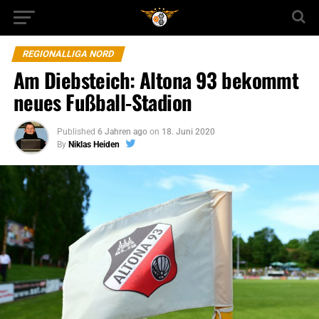
REGIONALLIGA NORD
Am Diebsteich: Altona 93 bekommt
neues Fußball-Stadion
Published
6 Jahren ago
on
18. Juni 2020
By
Niklas Heiden