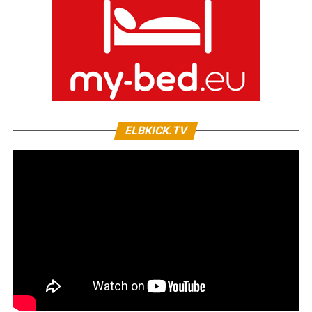
ELBKICK.TV