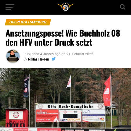
OBERLIGA HAMBURG
Ansetzungsposse! Wie Buchholz 08
den HFV unter Druck setzt
Published
4 Jahren ago
on
21. Februar 2022
By
Niklas Heiden