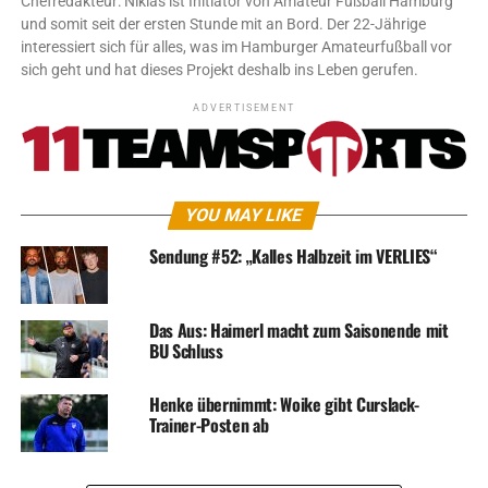
Chefredakteur: Niklas ist Initiator von Amateur Fußball Hamburg
und somit seit der ersten Stunde mit an Bord. Der 22-Jährige
interessiert sich für alles, was im Hamburger Amateurfußball vor
sich geht und hat dieses Projekt deshalb ins Leben gerufen.
ADVERTISEMENT
YOU MAY LIKE
Sendung #52: „Kalles Halbzeit im VERLIES“
Das Aus: Haimerl macht zum Saisonende mit
BU Schluss
Henke übernimmt: Woike gibt Curslack-
Trainer-Posten ab