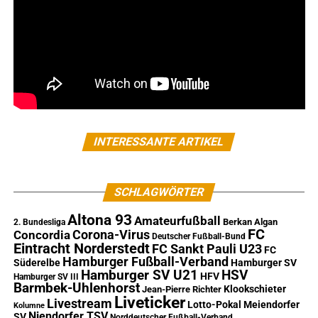
INTERESSANTE ARTIKEL
SCHLAGWÖRTER
Altona 93
Amateurfußball
Berkan Algan
2. Bundesliga
FC
Corona-Virus
Concordia
Deutscher Fußball-Bund
Eintracht Norderstedt
FC Sankt Pauli U23
FC
Hamburger Fußball-Verband
Süderelbe
Hamburger SV
Hamburger SV U21
HSV
HFV
Hamburger SV III
Barmbek-Uhlenhorst
Klookschieter
Jean-Pierre Richter
Liveticker
Livestream
Lotto-Pokal
Meiendorfer
Kolumne
Niendorfer TSV
SV
Norddeutscher Fußball-Verband