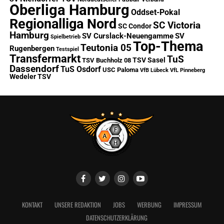
Oberliga Hamburg
Oddset-Pokal
Regionalliga Nord
SC Victoria
SC Condor
Hamburg
SV Curslack-Neuengamme
SV
Spielbetrieb
Top-Thema
Teutonia 05
Rugenbergen
Testspiel
Transfermarkt
TuS
TSV Sasel
TSV Buchholz 08
Dassendorf
TuS Osdorf
USC Paloma
VfB Lübeck
VfL Pinneberg
Wedeler TSV
KONTAKT
UNSERE REDAKTION
JOBS
WERBUNG
IMPRESSUM
DATENSCHUTZERKLÄRUNG