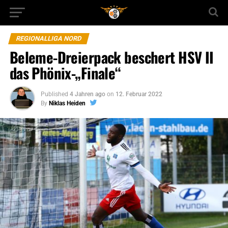
REGIONALLIGA NORD
Beleme-Dreierpack beschert HSV II
das Phönix-„Finale“
Published
4 Jahren ago
on
12. Februar 2022
By
Niklas Heiden