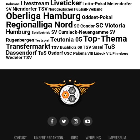
Liveticker
Livestream
Lotto-Pokal
Meiendorfer
Kolumne
Niendorfer TSV
SV
Norddeutscher Fußball-Verband
Oberliga Hamburg
Oddset-Pokal
Regionalliga Nord
SC Victoria
SC Condor
Hamburg
SV Curslack-Neuengamme
SV
Spielbetrieb
Top-Thema
Teutonia 05
Rugenbergen
Testspiel
Transfermarkt
TuS
TSV Sasel
TSV Buchholz 08
Dassendorf
TuS Osdorf
USC Paloma
VfB Lübeck
VfL Pinneberg
Wedeler TSV
KONTAKT
UNSERE REDAKTION
JOBS
WERBUNG
IMPRESSUM