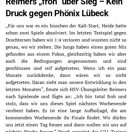
Reimers „froh“ über Sieg – Kein
Druck gegen Phönix Lübeck
„Für uns war es ein bisschen der Kalt-Start, Heide hatte
schon zwei Spiele absolviert. Im letzten Testspiel gegen
Drochtersen haben wir 1:4 verloren und wussten nicht so
genau, wo wir stehen. Die Jungs haben einen guten Mix
gefunden aus einem Fokus, gleichzeitig haben wir aber
auch die Bedingungen angenommen und sind
geschlossen und reif aufgetreten. Wenn ich ein paar
Monate zurückdenke, dann wären wir so nicht
aufgetreten. Daran sieht man unsere Entwicklung in den
letzten Monaten“, freute sich HSV-Übungsleiter Reimers
nach Spielende und fügte an: „Ich bin total froh und
stolz, dass wir uns dieses Spiel nächstes Wochenende
verdient haben. Es ist eine lange Aufholjagd, die am
kommenden Wochenende ihr Finale findet. Wir dürfen
uns jetzt einen Tag freuen und dann wollen wir uns auf
nächste Woche freuen.“ Druck verspürt der U21-Trainer