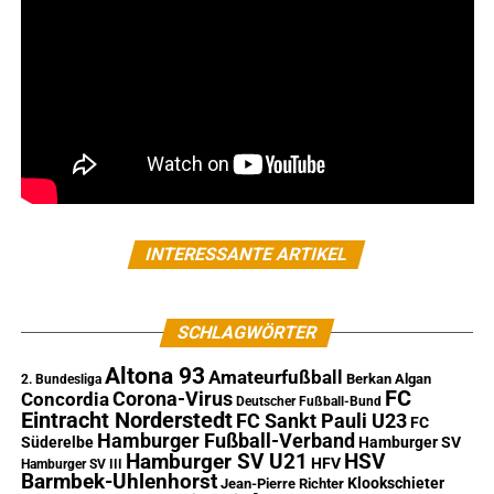
INTERESSANTE ARTIKEL
SCHLAGWÖRTER
Altona 93
Amateurfußball
Berkan Algan
2. Bundesliga
FC
Corona-Virus
Concordia
Deutscher Fußball-Bund
Eintracht Norderstedt
FC Sankt Pauli U23
FC
Hamburger Fußball-Verband
Süderelbe
Hamburger SV
Hamburger SV U21
HSV
HFV
Hamburger SV III
Barmbek-Uhlenhorst
Klookschieter
Jean-Pierre Richter