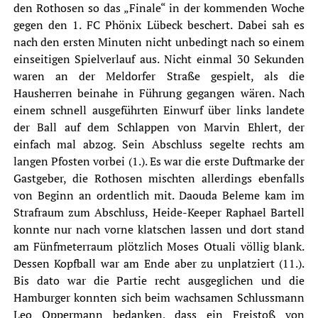
den Rothosen so das „Finale“ in der kommenden Woche
gegen den 1. FC Phönix Lübeck beschert. Dabei sah es
nach den ersten Minuten nicht unbedingt nach so einem
einseitigen Spielverlauf aus. Nicht einmal 30 Sekunden
waren an der Meldorfer Straße gespielt, als die
Hausherren beinahe in Führung gegangen wären. Nach
einem schnell ausgeführten Einwurf über links landete
der Ball auf dem Schlappen von Marvin Ehlert, der
einfach mal abzog. Sein Abschluss segelte rechts am
langen Pfosten vorbei (1.). Es war die erste Duftmarke der
Gastgeber, die Rothosen mischten allerdings ebenfalls
von Beginn an ordentlich mit. Daouda Beleme kam im
Strafraum zum Abschluss, Heide-Keeper Raphael Bartell
konnte nur nach vorne klatschen lassen und dort stand
am Fünfmeterraum plötzlich Moses Otuali völlig blank.
Dessen Kopfball war am Ende aber zu unplatziert (11.).
Bis dato war die Partie recht ausgeglichen und die
Hamburger konnten sich beim wachsamen Schlussmann
Leo Oppermann bedanken, dass ein Freistoß von