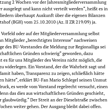
atzung 2 Wochen vor der Jahresmitgliederversammlung
er ausgelegt und kann nicht verteilt werden“, heißt es in
liedern überhaupt Auskunft über die eigenen Bilanzen
shof (BGH) vom 25.10.2010 (Az. II ZR 219/09) ja.
 Vorfeld oder auf der Mitgliederversammlung selbst
nn Mitglieder „berechtigtes Interesse“ nachweisen
age des BU-Vorstandes die Meldung zur Regionalliga sei
rtschaftlichen Gründen schwierig“ geworden, dazu
st es für uns Mitglieder des Vereins nicht möglich, die
u widerlegen. Ein Vorstand, der die Wahrheit sagt und
 damit haben, Transparenz zu zeigen, schließlich hätte
rgen hätte“, erklärt BU-Fan Mario Schlegel seinen Unmut
ruck, es werde vom Vorstand regelrecht versucht, einen
denn das dies aus wirtschaftlichen Gründen geschieht,
r glaubwürdig.“ Der Streit an der Dieselstraße zwischen
ochen weiter gehen. Der Ausgang bleibt dabei offen.