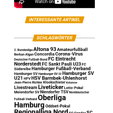
INTERESSANTE ARTIKEL
SCHLAGWÖRTER
Altona 93
Amateurfußball
2. Bundesliga
Corona-Virus
Concordia
Berkan Algan
FC Eintracht
Deutscher Fußball-Bund
Norderstedt
FC Sankt Pauli U23
FC
Hamburger Fußball-Verband
Süderelbe
Hamburger SV
Hamburger SV
Hamburger SV III
U21
HSV Barmbek-Uhlenhorst
HFV
Klookschieter
Jean-Pierre Richter
Kolumne
Liveticker
Livestream
Lotto-Pokal
Niendorfer TSV
Meiendorfer SV
Norddeutscher
Oberliga
Fußball-Verband
Hamburg
Oddset-Pokal
Regionalliga Nord
SC