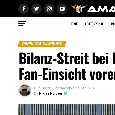
HOME
LOTTO-POKAL
RE
OBERLIGA HAMBURG
Bilanz-Streit bei
Fan-Einsicht vore
Published
6 Jahren ago
on
4. Mai 2020
By
Niklas Heiden