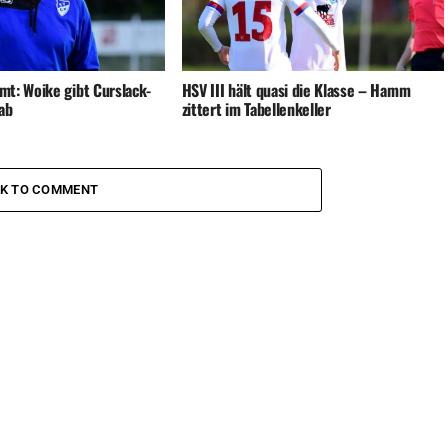
t: Woike gibt Curslack-
HSV III hält quasi die Klasse – Hamm
ab
zittert im Tabellenkeller
CK TO COMMENT