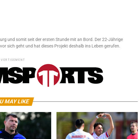
urg und somit seit der ersten Stunde mit an Bord. Der 22-Jährige
vor sich geht und hat dieses Projekt deshalb ins Leben gerufen.
DVERTISEMENT
U MAY LIKE