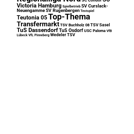
SC Condor
Victoria Hamburg
SV Curslack-
Spielbetrieb
Neuengamme
SV Rugenbergen
Testspiel
Top-Thema
Teutonia 05
Transfermarkt
TSV Sasel
TSV Buchholz 08
TuS Dassendorf
TuS Osdorf
USC Paloma
VfB
Wedeler TSV
Lübeck
VfL Pinneberg