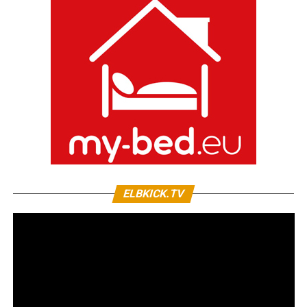
ELBKICK.TV