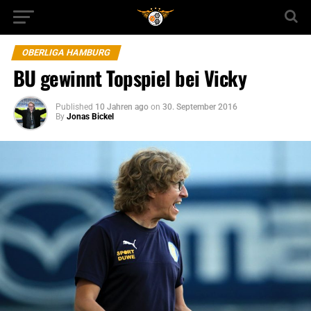
OBERLIGA HAMBURG
BU gewinnt Topspiel bei Vicky
Published
10 Jahren ago
on
30. September 2016
By
Jonas Bickel