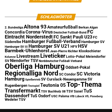
SCHLAGWÖRTER
Altona 93
Amateurfußball
Berkan Algan
2. Bundesliga
FC
Corona-Virus
Concordia
Deutscher Fußball-Bund
Eintracht Norderstedt
FC Sankt Pauli U23
FC
Hamburger Fußball-Verband
Süderelbe
Hamburger SV
Hamburger SV U21
HSV
HFV
Hamburger SV III
Barmbek-Uhlenhorst
Klookschieter
Jean-Pierre Richter
Liveticker
Livestream
Lotto-Pokal
Meiendorfer
Kolumne
Niendorfer TSV
SV
Norddeutscher Fußball-Verband
Oberliga Hamburg
Oddset-Pokal
Regionalliga Nord
SC Victoria
SC Condor
Hamburg
SV Curslack-Neuengamme
SV
Spielbetrieb
Top-Thema
Teutonia 05
Rugenbergen
Testspiel
Transfermarkt
TuS
TSV Sasel
TSV Buchholz 08
Dassendorf
TuS Osdorf
USC Paloma
VfB Lübeck
VfL Pinneberg
Wedeler TSV