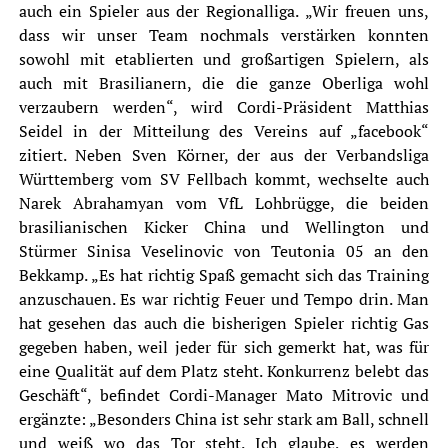
auch ein Spieler aus der Regionalliga.
„Wir freuen uns,
dass wir unser Team nochmals verstärken konnten
sowohl mit etablierten und großartigen Spielern, als
auch mit Brasilianern, die die ganze Oberliga wohl
verzaubern werden“, wird Cordi-Präsident Matthias
Seidel in der Mitteilung des Vereins auf „
faceboo
k“
zitiert. Neben Sven Körner, der aus der Verbandsliga
Württemberg vom SV Fellbach kommt, wechselte auch
Narek Abrahamyan
vom VfL Lohbrügge, die beiden
brasilianischen Kicker China und Wellington und
Stürmer Sinisa Veselinovic von Teutonia 05 an den
Bekkamp. „Es hat richtig Spaß gemacht sich das Training
anzuschauen. Es war richtig Feuer und Tempo drin. Man
hat gesehen das auch die bisherigen Spieler richtig Gas
gegeben haben, weil jeder für sich gemerkt hat, was für
eine Qualität auf dem Platz steht. Konkurrenz belebt das
Geschäft“, befindet Cordi-Manager Mato Mitrovic und
ergänzte: „Besonders China ist sehr stark am Ball, schnell
und weiß wo das Tor steht. Ich glaube, es werden