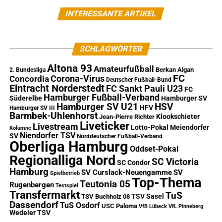
INTERESSANTE ARTIKEL
SCHLAGWÖRTER
Altona 93
Amateurfußball
Berkan Algan
2. Bundesliga
FC
Corona-Virus
Concordia
Deutscher Fußball-Bund
Eintracht Norderstedt
FC Sankt Pauli U23
FC
Hamburger Fußball-Verband
Süderelbe
Hamburger SV
Hamburger SV U21
HSV
HFV
Hamburger SV III
Barmbek-Uhlenhorst
Klookschieter
Jean-Pierre Richter
Liveticker
Livestream
Lotto-Pokal
Meiendorfer
Kolumne
Niendorfer TSV
SV
Norddeutscher Fußball-Verband
Oberliga Hamburg
Oddset-Pokal
Regionalliga Nord
SC Victoria
SC Condor
Hamburg
SV Curslack-Neuengamme
SV
Spielbetrieb
Top-Thema
Teutonia 05
Rugenbergen
Testspiel
Transfermarkt
TuS
TSV Sasel
TSV Buchholz 08
Dassendorf
TuS Osdorf
USC Paloma
VfB Lübeck
VfL Pinneberg
Wedeler TSV