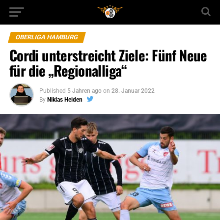
OBERLIGA HAMBURG
Cordi unterstreicht Ziele: Fünf Neue
für die „Regionalliga“
Published
5 Jahren ago
on
28. Januar 2022
By
Niklas Heiden