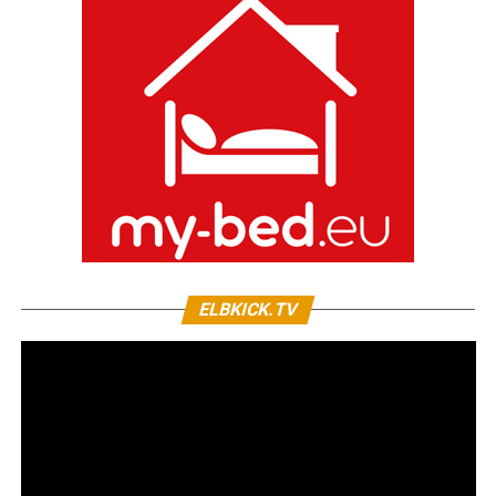
ELBKICK.TV