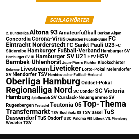
SCHLAGWÖRTER
Altona 93
Amateurfußball
Berkan Algan
2. Bundesliga
FC
Corona-Virus
Concordia
Deutscher Fußball-Bund
Eintracht Norderstedt
FC Sankt Pauli U23
FC
Hamburger Fußball-Verband
Süderelbe
Hamburger SV
Hamburger SV U21
HSV
HFV
Hamburger SV III
Barmbek-Uhlenhorst
Klookschieter
Jean-Pierre Richter
Liveticker
Livestream
Lotto-Pokal
Meiendorfer
Kolumne
Niendorfer TSV
SV
Norddeutscher Fußball-Verband
Oberliga Hamburg
Oddset-Pokal
Regionalliga Nord
SC Victoria
SC Condor
Hamburg
SV Curslack-Neuengamme
SV
Spielbetrieb
Top-Thema
Teutonia 05
Rugenbergen
Testspiel
Transfermarkt
TuS
TSV Sasel
TSV Buchholz 08
Dassendorf
TuS Osdorf
USC Paloma
VfB Lübeck
VfL Pinneberg
Wedeler TSV