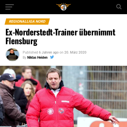
REGIONALLIGA NORD
Ex-Norderstedt-Trainer übernimmt
Flensburg
Published
6 Jahren ago
on
20. März 2020
By
Niklas Heiden