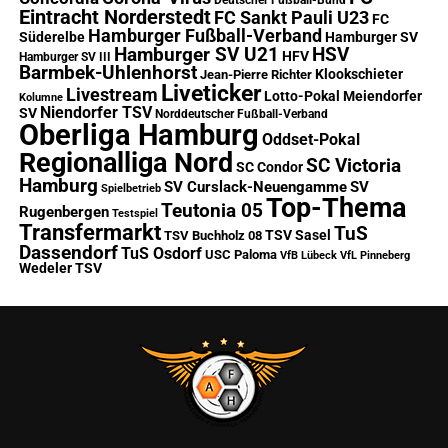
Deutscher Fußball-Bund
Eintracht Norderstedt
FC Sankt Pauli U23
FC
Hamburger Fußball-Verband
Süderelbe
Hamburger SV
Hamburger SV U21
HSV
HFV
Hamburger SV III
Barmbek-Uhlenhorst
Klookschieter
Jean-Pierre Richter
Liveticker
Livestream
Lotto-Pokal
Meiendorfer
Kolumne
Niendorfer TSV
SV
Norddeutscher Fußball-Verband
Oberliga Hamburg
Oddset-Pokal
Regionalliga Nord
SC Victoria
SC Condor
Hamburg
SV Curslack-Neuengamme
SV
Spielbetrieb
Top-Thema
Teutonia 05
Rugenbergen
Testspiel
Transfermarkt
TuS
TSV Sasel
TSV Buchholz 08
Dassendorf
TuS Osdorf
USC Paloma
VfB Lübeck
VfL Pinneberg
Wedeler TSV