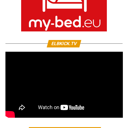
ELBKICK.TV