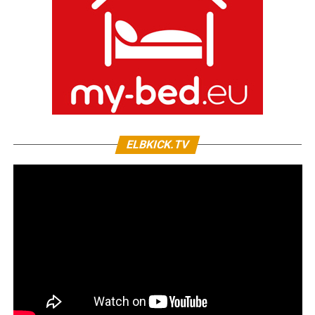
ELBKICK.TV