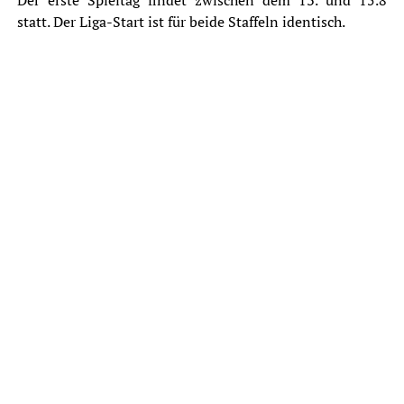
Der erste Spieltag findet zwischen dem 13. und 15.8
statt. Der Liga-Start ist für beide Staffeln identisch.