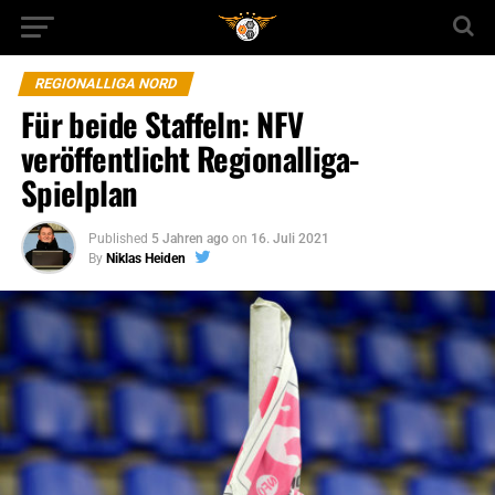
REGIONALLIGA NORD
Für beide Staffeln: NFV
veröffentlicht Regionalliga-
Spielplan
Published
5 Jahren ago
on
16. Juli 2021
By
Niklas Heiden