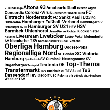
Altona 93
Amateurfußball
Berkan Algan
2. Bundesliga
FC
Corona-Virus
Concordia
Deutscher Fußball-Bund
Eintracht Norderstedt
FC Sankt Pauli U23
FC
Hamburger Fußball-Verband
Süderelbe
Hamburger SV
Hamburger SV U21
HSV
HFV
Hamburger SV III
Barmbek-Uhlenhorst
Klookschieter
Jean-Pierre Richter
Liveticker
Livestream
Lotto-Pokal
Meiendorfer
Kolumne
Niendorfer TSV
SV
Norddeutscher Fußball-Verband
Oberliga Hamburg
Oddset-Pokal
Regionalliga Nord
SC Victoria
SC Condor
Hamburg
SV Curslack-Neuengamme
SV
Spielbetrieb
Top-Thema
Teutonia 05
Rugenbergen
Testspiel
Transfermarkt
TuS
TSV Sasel
TSV Buchholz 08
Dassendorf
TuS Osdorf
USC Paloma
VfB Lübeck
VfL Pinneberg
Wedeler TSV